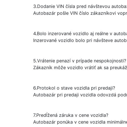
3.
Dodanie VIN čísla pred návštevou autoba
Autobazár pošle VIN číslo zákazníkovi vop
4.
Bolo inzerované vozidlo aj reálne v auto
Inzerované vozidlo bolo pri návšteve auto
5.
Vrátenie penazí v prípade nespokojnosti?
Zákazník môže vozidlo vrátiť ak sa preuká
6.
Protokol o stave vozidla pri predaji?
Autobazár pri predaji vozidla odovzdá podr
7.
Predĺžená záruka v cene vozidla?
Autobazár ponúka v cene vozidla minimálne