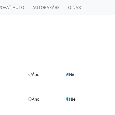
POVAŤ AUTO
AUTOBAZÁRE
O NÁS
Áno
Nie
Áno
Nie