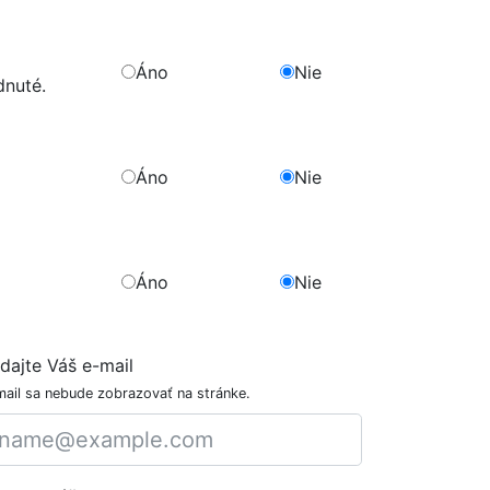
Áno
Nie
dnuté.
Áno
Nie
Áno
Nie
dajte Váš e-mail
mail sa nebude zobrazovať na stránke.