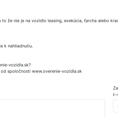
o že nie je na vozidlo leasing, exekúcia, ťarcha alebo kra
e k nahliadnutiu.
enie-vozidla.sk?
t od spoločnosti www.overenie-vozidla.sk
Za
E-