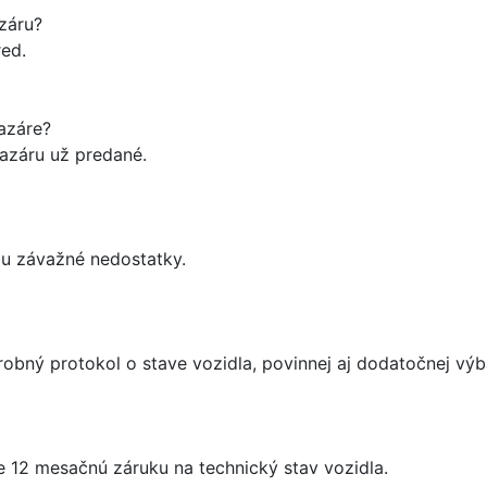
záru?
red.
bazáre?
bazáru už predané.
žu závažné nedostatky.
obný protokol o stave vozidla, povinnej aj dodatočnej výb
 12 mesačnú záruku na technický stav vozidla.