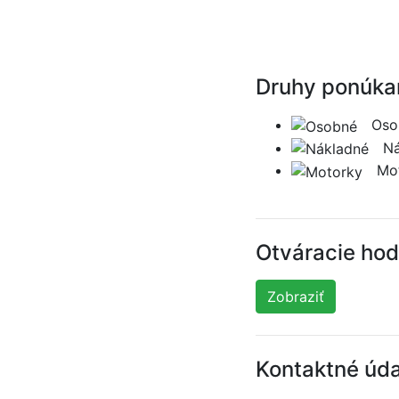
Druhy ponúkan
Oso
Ná
Mo
Otváracie hod
Zobraziť
Kontaktné úda