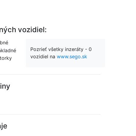
ých vozidiel:
bné
Pozrieť všetky inzeráty - 0
kladné
vozidiel na
www.sego.sk
torky
iny
je