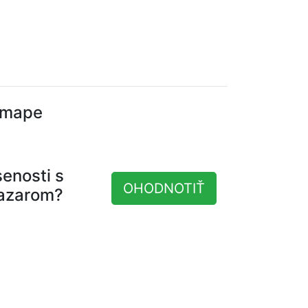
 mape
senosti s
OHODNOTIŤ
azarom?