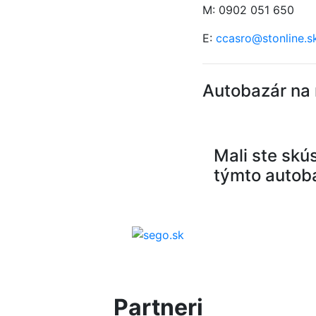
M: 0902 051 650
E:
ccasro@stonline.s
Autobazár na
Mali ste skú
týmto autob
Partneri