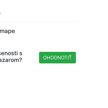
k
 mape
senosti s
OHODNOTIŤ
azarom?