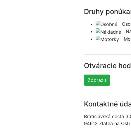
Druhy ponúkan
Oso
Ná
Mo
Otváracie hod
Zobraziť
Kontaktné úda
Bratislavská cesta 3
94612 Zlatná na Ost